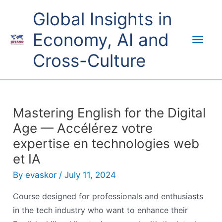
Skip
Mai
Global Insights in
to
content
Economy, AI and
Men
Cross-Culture
Mastering English for the Digital
Age — Accélérez votre
expertise en technologies web
et IA
By
evaskor
/
July 11, 2024
Course designed for professionals and enthusiasts
in the tech industry who want to enhance their